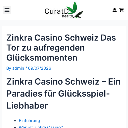
Skip
Post
Menu
to
navigation
content
Zinkra Casino Schweiz Das
Tor zu aufregenden
Glücksmomenten
By
admin
/
09/07/2026
Zinkra Casino Schweiz – Ein
Paradies für Glücksspiel-
Liebhaber
Einführung
Was ist Zinkra Casino?