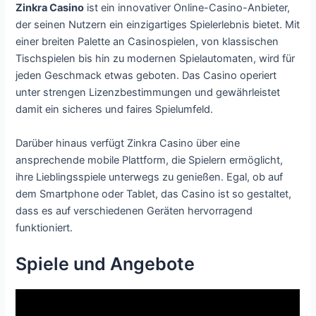
Zinkra Casino
ist ein innovativer Online-Casino-Anbieter,
der seinen Nutzern ein einzigartiges Spielerlebnis bietet. Mit
einer breiten Palette an Casinospielen, von klassischen
Tischspielen bis hin zu modernen Spielautomaten, wird für
jeden Geschmack etwas geboten. Das Casino operiert
unter strengen Lizenzbestimmungen und gewährleistet
damit ein sicheres und faires Spielumfeld.
Darüber hinaus verfügt Zinkra Casino über eine
ansprechende mobile Plattform, die Spielern ermöglicht,
ihre Lieblingsspiele unterwegs zu genießen. Egal, ob auf
dem Smartphone oder Tablet, das Casino ist so gestaltet,
dass es auf verschiedenen Geräten hervorragend
funktioniert.
Spiele und Angebote