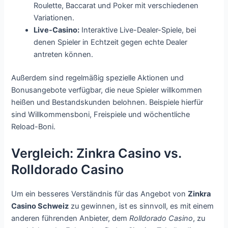
Roulette, Baccarat und Poker mit verschiedenen
Variationen.
Live-Casino:
Interaktive Live-Dealer-Spiele, bei
denen Spieler in Echtzeit gegen echte Dealer
antreten können.
Außerdem sind regelmäßig spezielle Aktionen und
Bonusangebote verfügbar, die neue Spieler willkommen
heißen und Bestandskunden belohnen. Beispiele hierfür
sind Willkommensboni, Freispiele und wöchentliche
Reload-Boni.
Vergleich: Zinkra Casino vs.
Rolldorado Casino
Um ein besseres Verständnis für das Angebot von
Zinkra
Casino Schweiz
zu gewinnen, ist es sinnvoll, es mit einem
anderen führenden Anbieter, dem
Rolldorado Casino
, zu