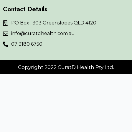
Contact Details
PO Box , 303 Greenslopes QLD 4120
info@curatdhealth.com.au
07 3180 6750
Copyright 2022 CuratD Health Pty Ltd.