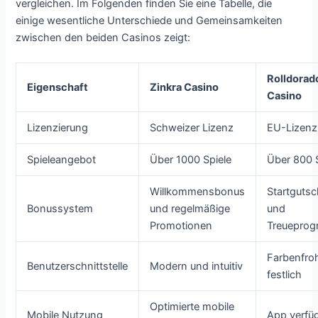
vergleichen. Im Folgenden finden Sie eine Tabelle, die
einige wesentliche Unterschiede und Gemeinsamkeiten
zwischen den beiden Casinos zeigt:
Rolldorad
Eigenschaft
Zinkra Casino
Casino
Lizenzierung
Schweizer Lizenz
EU-Lizenz
Spieleangebot
Über 1000 Spiele
Über 800 
Willkommensbonus
Startgutsch
Bonussystem
und regelmäßige
und
Promotionen
Treuepro
Farbenfro
Benutzerschnittstelle
Modern und intuitiv
festlich
Optimierte mobile
Mobile Nutzung
App verfü