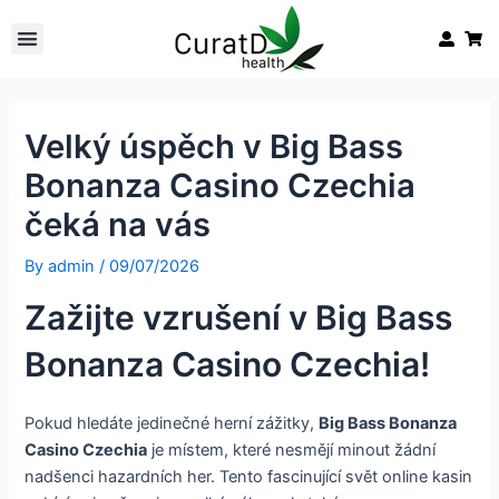
Skip
Post
Menu
to
navigation
content
Velký úspěch v Big Bass
Bonanza Casino Czechia
čeká na vás
By
admin
/
09/07/2026
Zažijte vzrušení v Big Bass
Bonanza Casino Czechia!
Pokud hledáte jedinečné herní zážitky,
Big Bass Bonanza
Casino Czechia
je místem, které nesmějí minout žádní
nadšenci hazardních her. Tento fascinující svět online kasin