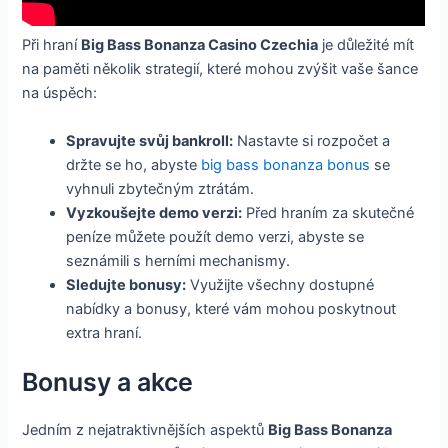
Při hraní
Big Bass Bonanza Casino Czechia
je důležité mít
na paměti několik strategií, které mohou zvýšit vaše šance
na úspěch:
Spravujte svůj bankroll:
Nastavte si rozpočet a
držte se ho, abyste
big bass bonanza bonus
se
vyhnuli zbytečným ztrátám.
Vyzkoušejte demo verzi:
Před hraním za skutečné
peníze můžete použít demo verzi, abyste se
seznámili s herními mechanismy.
Sledujte bonusy:
Využijte všechny dostupné
nabídky a bonusy, které vám mohou poskytnout
extra hraní.
Bonusy a akce
Jedním z nejatraktivnějších aspektů
Big Bass Bonanza