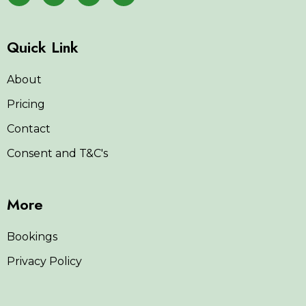
c
i
s
n
e
t
t
k
b
t
a
e
Quick Link
o
e
g
d
o
r
r
i
k
a
n
About
m
Pricing
Contact
Consent and T&C's
More
Bookings
Privacy Policy